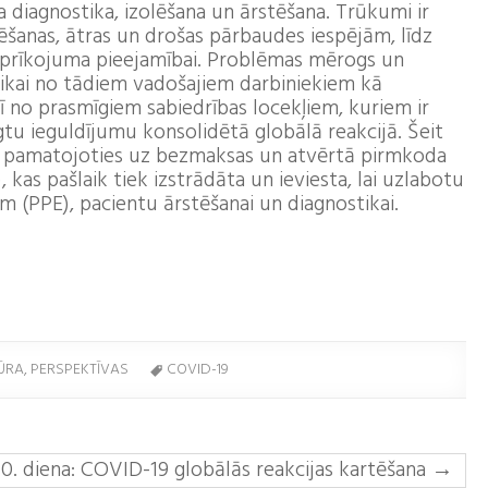
a diagnostika, izolēšana un ārstēšana. Trūkumi ir
šanas, ātras un drošas pārbaudes iespējām, līdz
 aprīkojuma pieejamībai. Problēmas mērogs un
tikai no tādiem vadošajiem darbiniekiem kā
rī no prasmīgiem sabiedrības locekļiem, kuriem ir
iegtu ieguldījumu konsolidētā globālā reakcijā. Šeit
s, pamatojoties uz bezmaksas un atvērtā pirmkoda
kas pašlaik tiek izstrādāta un ieviesta, lai uzlabotu
em (PPE), pacientu ārstēšanai un diagnostikai.
ŪRA,
PERSPEKTĪVAS
COVID-19
10. diena: COVID-19 globālās reakcijas kartēšana
→