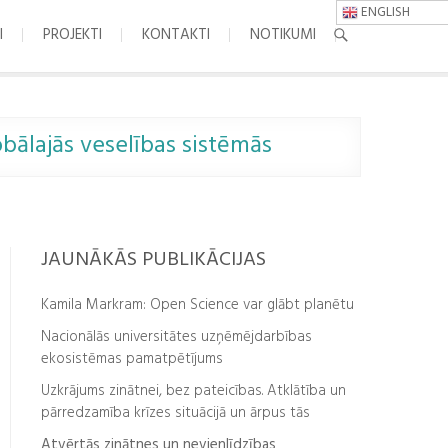
ENGLISH
I
PROJEKTI
KONTAKTI
NOTIKUMI
obālajās veselības sistēmās
JAUNĀKĀS PUBLIKĀCIJAS
Kamila Markram: Open Science var glābt planētu
Nacionālās universitātes uzņēmējdarbības
ekosistēmas pamatpētījums
Uzkrājums zinātnei, bez pateicības. Atklātība un
pārredzamība krīzes situācijā un ārpus tās
Atvērtās zinātnes un nevienlīdzības