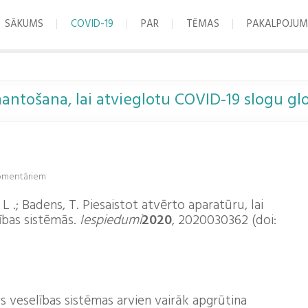
SĀKUMS
COVID-19
PAR
TĒMAS
PAKALPOJUM
mantošana, lai atvieglotu COVID-19 slogu gl
omentāriem
 L .; Badens, T. Piesaistot atvērto aparatūru, lai
ības sistēmās.
Iespiedumi
2020
, 2020030362 (doi:
ās veselības sistēmas arvien vairāk apgrūtina