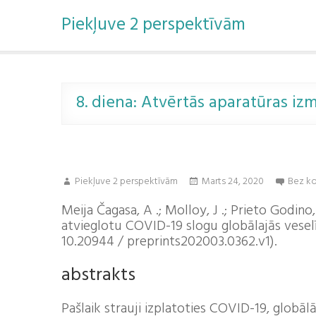
P
Piekļuve 2 perspektīvām
ā
r
i
e
t
u
8. diena: Atvērtās aparatūras iz
z
s
a
t
u
Piekļuve 2 perspektīvām
Marts 24, 2020
Bez k
r
u
Meija Čagasa, A .; Molloy, J .; Prieto Godino,
atvieglotu COVID-19 slogu globālajās vesel
10.20944 / preprints202003.0362.v1).
abstrakts
Pašlaik strauji izplatoties COVID-19, globāl