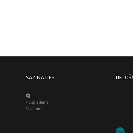
SAZINĀTIES
TĪKLO
Nospiedums
Privātums