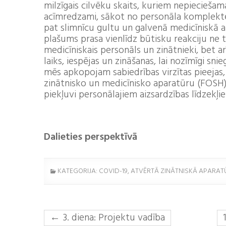
milzīgais cilvēku skaits, kuriem nepieciešam
acīmredzami, sākot no personāla komplektē
pat slimnīcu gultu un galvenā medicīniskā
plašums prasa vienlīdz būtisku reakciju ne 
medicīniskais personāls un zinātnieki, bet a
laiks, iespējas un zināšanas, lai nozīmīgi sn
mēs apkopojam sabiedrības virzītas pieeja
zinātnisko un medicīnisko aparatūru (FOSH), 
piekļuvi personālajiem aizsardzības līdzekļi
Dalieties perspektīvā
KATEGORIJA: COVID-19, ATVĒRTĀ ZINĀTNISKĀ APARAT
←
3. diena: Projektu vadība