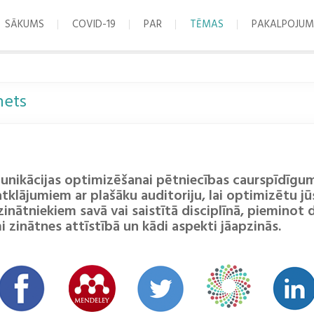
SĀKUMS
COVID-19
PAR
TĒMAS
PAKALPOJUM
nets
omunikācijas optimizēšanai pētniecības caurspīdīgum
 atklājumiem ar plašāku auditoriju, lai optimizētu 
 zinātniekiem savā vai saistītā disciplīnā, pieminot 
i zinātnes attīstībā un kādi aspekti jāapzinās.