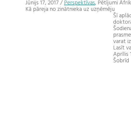
Jūnijs 17, 2017
/
Perspektīvas
, Pētījumi Āfri
Kā pāreja no zinātnieka uz uzņēmēju
Šī aplā
doktora
Šodiena
prasmes
varat i
Lasīt v
Aprīlis 
Šobrīd 