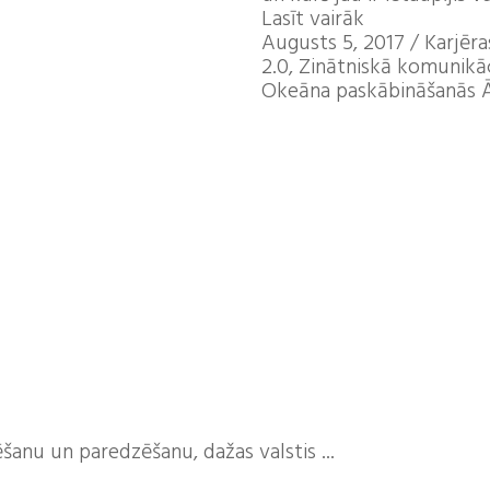
Lasīt vairāk
Augusts 5, 2017
/
Karjēra
2.0, Zinātniskā komunikāc
Okeāna paskābināšanās Ā
anu un paredzēšanu, dažas valstis ...