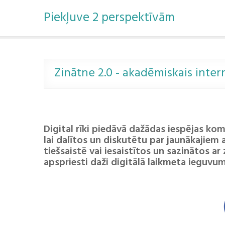
P
Piekļuve 2 perspektīvām
ā
r
i
e
t
u
Zinātne 2.0 - akadēmiskais inter
z
s
a
t
u
D
igital rīki piedāvā dažādas iespējas k
r
lai dalītos un diskutētu par jaunākajiem
u
tiešsaistē vai iesaistītos un sazinātos ar
apspriesti daži digitālā laikmeta ieguvum