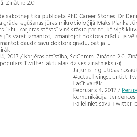
kā, Zinātne 2.0
de sākotnēji tika publicēta PhD Career Stories. Dr Deni
 grāda iegūšanas jūras mikrobioloģijā Maks Planka Jūr
s “PhD karjeras stāsts” viņš stāsta par to, kā viņš kļ
 jūs varat izmantot, izmantojot doktora grādu, ja vēl
zmantot daudz savu doktora grādu, pat ja ...
airāk
14, 2017
/
Karjēras attīstība, SciComm, Zinātne 2.0, Zi
populārs Twitter: aktuālais dzīves zinātnieks (-i)
Ja jums ir grūtības nosauk
#actuallivingscientist Twe
Lasīt vairāk
Februāris 4, 2017
/
Persp
komunikācija, tendences
Palieliniet savu Twitter i