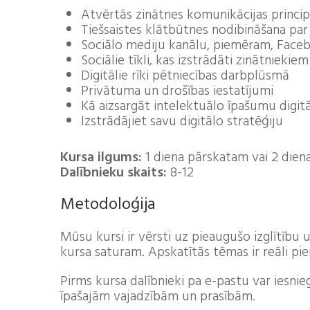
Atvērtās zinātnes komunikācijas princip
Tiešsaistes klātbūtnes nodibināšana par
Sociālo mediju kanālu, piemēram, Face
Sociālie tīkli, kas izstrādāti zinātniekiem
Digitālie rīki pētniecības darbplūsmā
Privātuma un drošības iestatījumi
Kā aizsargāt intelektuālo īpašumu digit
Izstrādājiet savu digitālo stratēģiju
Kursa ilgums:
1 diena pārskatam vai 2 diena
Dalībnieku skaits:
8-12
Metodoloģija
Mūsu kursi ir vērsti uz pieaugušo izglītību 
kursa saturam. Apskatītās tēmas ir reāli pie
Pirms kursa dalībnieki pa e-pastu var iesni
īpašajām vajadzībām un prasībām.