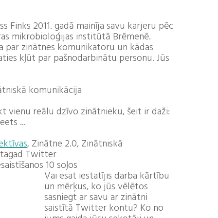
ss Finks 2011. gadā mainīja savu karjeru pēc
as mikrobioloģijas institūtā Brēmenē.
uva par zinātnes komunikatoru un kādas
aties kļūt par pašnodarbinātu personu. Jūs
nātniskā komunikācija
t vienu reālu dzīvo zinātnieku, šeit ir daži:
ets ...
ektīvas
, Zinātne 2.0, Zinātniskā
 tagad Twitter
esaistīšanos 10 soļos
Vai esat iestatījis darba kārtību
un mērķus, ko jūs vēlētos
sasniegt ar savu ar zinātni
saistītā Twitter kontu? Ko no