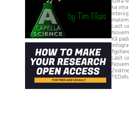
fizikā 
ka viņa
intervi
matemāt
Lasīt v
Novemb
Kā pada
Infogra
figshare 
Lasīt v
Novemb
Zinātne
TEDxRu