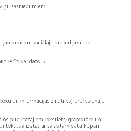
r viņu sasniegumiem.
m jaunumiem, sociālajiem medijiem un
o ierīci vai datoru.
.
tēku un informācijas zinātnes) profesionāļu
nālos publicētajiem rakstiem, grāmatām un
ontekstualizētas ar saistītām datu kopām,