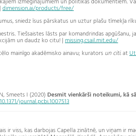
skajiem izmēģinājumiem un politikas dokumentiem. Varat
|
dimension.ai/products/free/
us, sniedz īsus pārskatus un uztur plašu tīmekļa rīku
mestris. Tiešsaistes lāsts par komandrindas apgūšanu, 
cijām un daudz ko citu! |
missing.csail.mit.edu/
tēlo mainīgo akadēmisko ainavu; kurators
un citi.
at
Ut
 N, Smeets I (2020)
Desmit vienkārši noteikumi, kā s
10.1371/journal.pcbi.1007513
ais ir viss, kas darbojas Capella zinātnē, un viņam ir 