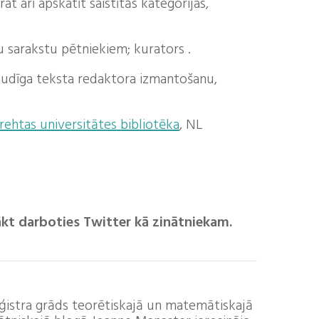
 arī apskatīt saistītās kategorijas,
 sarakstu pētniekiem; kurators .
jaudīga teksta redaktora izmantošanu,
rehtas universitātes bibliotēka
, NL
ākt darboties Twitter kā zinātniekam.
maģistra grāds teorētiskajā un matemātiskajā