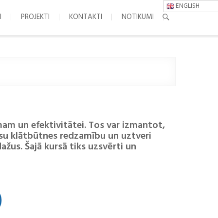
ENGLISH
I
PROJEKTI
KONTAKTI
NOTIKUMI
am un efektivitātei. Tos var izmantot,
jūsu klātbūtnes redzamību un uztveri
dažus. Šajā kursā tiks uzsvērti un