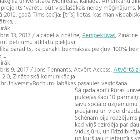
Makgilla universitātē Monreālā, Kanādā. Amerikāņu zin
 projekts "varētu būt visplašākais nerdy mēģinājums, kā
jā 2012. gadā Tims sacīja: [trīs] lietas, kas man visdabi
ika, ...
airāk
ris 13, 2017
/
a capella zinātne,
Perspektīvas
, Zinātne
rīt pētījumu atklātu piekļuvi
fikā parādīts, kā panākt bezmaksas piekļuvi 100% bez 
...
airāk
ris 9, 2017
/
Jons Tennants, Atvērt Access,
Atvērtā z
 2.0, Zinātniskā komunikācija
hrUniversityBochum: labākas pasaules veidošana
Šā gada aprīlī Rūras uni
pulcējās šādi 10 pārmaiņu
savu sociālo uzņēmumu Sa
pieejamu un videi draudz
Schēnam bija redzējums p
kad viņš dzirdēja par dau
Vidusjūru, un līdzdibinā
un kurš jau ir ietaupījis vai