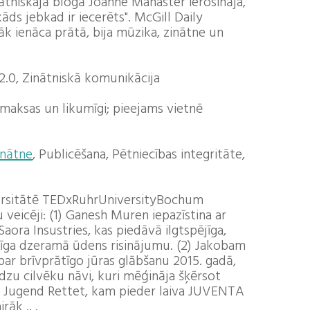
ātniskajā blogā Joanne Manaster ierosināja,
ds jebkad ir iecerēts". McGill Daily
skāk ienāca prātā, bija mūzika, zinātne un
 2.0, Zinātniskā komunikācija
maksas un likumīgi; pieejams vietnē
inātne
, Publicēšana, Pētniecības integritāte,
versitātē TEDxRuhrUniversityBochum
 veicēji: (1) Ganesh Muren iepazīstina ar
ora Insustries, kas piedāvā ilgtspējīga,
īga dzeramā ūdens risinājumu. (2) Jakobam
ar brīvprātīgo jūras glābšanu 2015. gadā,
dzu cilvēku nāvi, kuri mēģināja šķērsot
ja Jugend Rettet, kam pieder laiva JUVENTA
rāk .. .