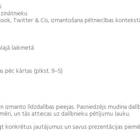
i
 zinātnieku
book, Twitter & Co, izmantošana pētniecības kontekst
ālajā laikmetā
s pēc kārtas (plkst. 9–5)
un izmanto līdzdalības pieejas. Pasniedzējs mudina dal
mēri, un tās attiecas uz dalībnieku pētījumu lauku.
egt konkrētus jautājumus un savus prezentācijas piemēr