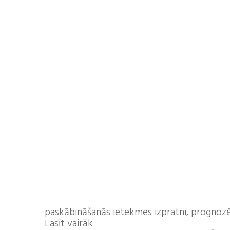
paskābināšanās ietekmes izpratni, prognozēš
Lasīt vairāk