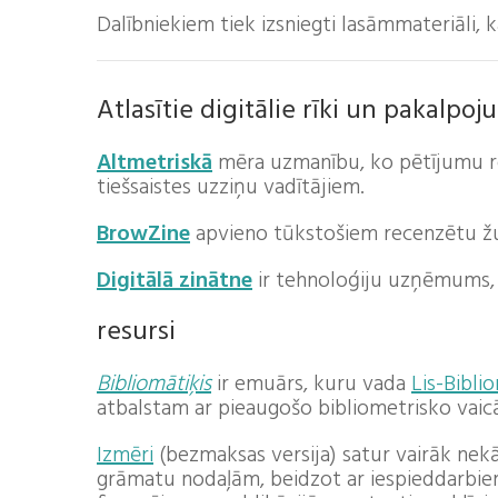
Dalībniekiem tiek izsniegti lasāmmateriāli, 
Atlasītie digitālie rīki un pakalpoj
Altmetriskā
mēra uzmanību, ko pētījumu re
tiešsaistes uzziņu vadītājiem.
BrowZine
apvieno tūkstošiem recenzētu ž
Digitālā zinātne
ir tehnoloģiju uzņēmums, 
resursi
Bibliomātiķis
ir emuārs, kuru vada
Lis-Bibli
atbalstam ar pieaugošo bibliometrisko va
Izmēri
(bezmaksas versija) satur vairāk nek
grāmatu nodaļām, beidzot ar iespieddarbiem