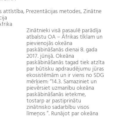
s attīstība, Prezentācijas metodes, Zinātne
ija
frika
Zinātnieki visā pasaulē parādīja
atbalstu OA – Āfrikas tīklam un
pievienojās okeāna
paskābināšanās dienai 8. gada
2017. jūnijā. Okeāna
paskābināšanās tagad tiek atzīta
par būtisku apdraudējumu jūras
ekosistēmām un ir viens no SDG
mērķiem: “14.3. Samaziniet un
pievērsiet uzmanību okeāna
paskābināšanās ietekme,
tostarp ar pastiprinātu
zinātnisko sadarbību visos
līmeņos ”. Runājot par okeāna