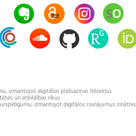
u, izmantojot digitālos plašsaziņas līdzekļus
itātes un atbildības rīkus
urspīdīgumu, izmantojot digitālos risinājumus zinātnisko