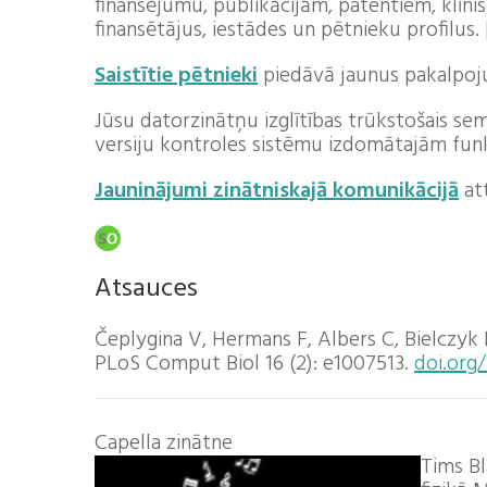
finansējumu, publikācijām, patentiem, klīni
finansētājus, iestādes un pētnieku profilus. 
Saistītie pētnieki
piedāvā jaunus pakalpojum
Jūsu datorzinātņu izglītības trūkstošais se
versiju kontroles sistēmu izdomātajām funk
Jauninājumi zinātniskajā komunikācijā
at
Atsauces
Čeplygina V, Hermans F, Albers C, Bielczyk
PLoS Comput Biol 16 (2): e1007513.
doi.org/
Capella zinātne
Tims Bl