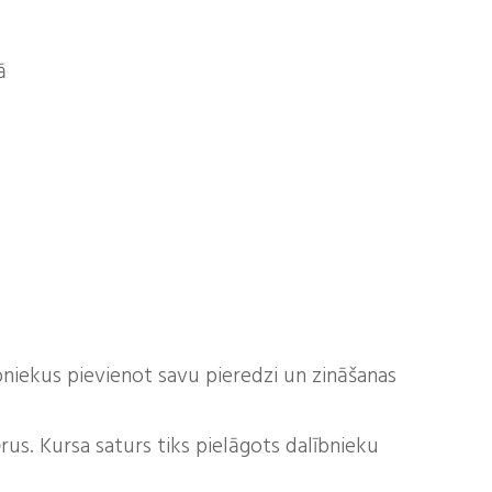
ā
ībniekus pievienot savu pieredzi un zināšanas
us. Kursa saturs tiks pielāgots dalībnieku