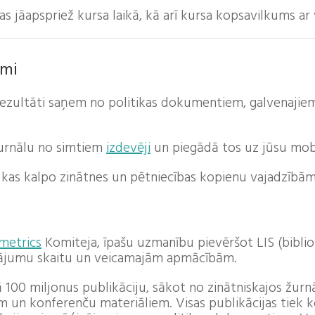
kas jāapspriež kursa laikā, kā arī kursa kopsavilkums a
umi
zultāti saņem no politikas dokumentiem, galvenajie
urnālu no simtiem
izdevēji
un piegādā tos uz jūsu mobil
kas kalpo zinātnes un pētniecības kopienu vajadzībām
ometrics
Komiteja, īpašu uzmanību pievēršot LIS (biblio
icājumu skaitu un veicamajām apmācībām.
ā 100 miljonus publikāciju, sākot no zinātniskajos žur
 un konferenču materiāliem. Visas publikācijas tiek k